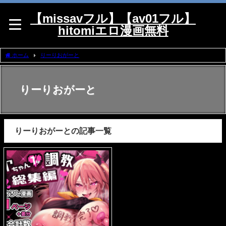
【missavフル】【av01フル】
hitomiエロ漫画無料
ホーム
りーりおがーと
りーりおがーと
りーりおがーとの記事一覧