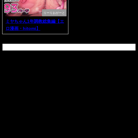
りーりおがーと
ミヤちゃん1年調教総集編【エ
ロ漫画・hitomi】