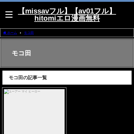
【missavフル】【av01フル】
hitomiエロ漫画無料
ホーム
モコ田
モコ田
モコ田の記事一覧