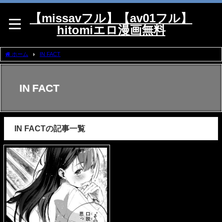
【missavフル】【av01フル】
hitomiエロ漫画無料
ホーム
IN FACT
IN FACT
IN FACTの記事一覧