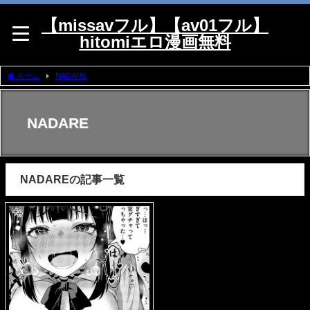
【missavフル】【av01フル】
hitomiエロ漫画無料
ホーム
NADARE
NADARE
NADAREの記事一覧